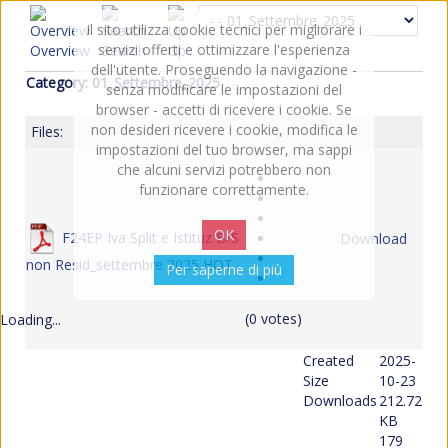
Il sito utilizza cookie tecnici per migliorare i
servizi offerti e ottimizzare l'esperienza
Overview
Search
Up
dell'utente. Proseguendo la navigazione -
Category: 01_Settembre_2025
senza modificare le impostazioni del
browser - accetti di ricevere i cookie. Se
non desideri ricevere i cookie, modifica le
Files:
impostazioni del tuo browser, ma sappi
che alcuni servizi potrebbero non
funzionare correttamente.
OK
F24EP Iva Split e Istituz B/S
Download
non Resid_settembre 2025
HOT
Per saperne di più
(0 votes)
Loading...
Created
2025-
Size
10-23
Downloads
212.72
KB
179