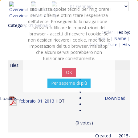
Il sito utilizza cookie tecnici per migliorare i
servizi offerti e ottimizzare l'esperienza
Overview
Search
Up
dell'utente. Proseguendo la navigazione -
Category: 01 Gennaio
senza modificare le impostazioni del
Order Files by:
browser - accetti di ricevere i cookie. Se
Default
|
Name
|
non desideri ricevere i cookie, modifica le
Author
|
Date
|
Hits
impostazioni del tuo browser, ma sappi
che alcuni servizi potrebbero non
funzionare correttamente.
Files:
OK
Per saperne di più
Download
Loading...
febbraio_01_2013
HOT
(0 votes)
Created
2015-