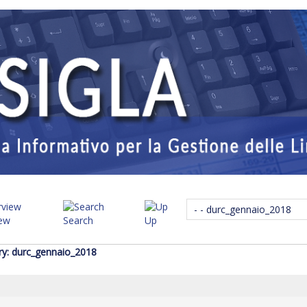
iew
Search
Up
ry: durc_gennaio_2018