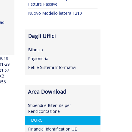
Fatture Passive
Nuovo Modello lettera 1210
ad
Dagli Uffici
Bilancio
2019-
Ragioneria
01-29
Reti e Sistemi Informativi
21.57
KB
956
Area Download
Stipendi e Ritenute per
Rendicontazione
DURC
Financial Identification UE