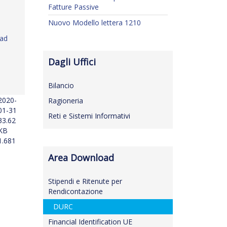
Fatture Passive
Nuovo Modello lettera 1210
ad
Dagli Uffici
Bilancio
2020-
Ragioneria
01-31
Reti e Sistemi Informativi
33.62
KB
1.681
Area Download
Stipendi e Ritenute per
Rendicontazione
DURC
Financial Identification UE