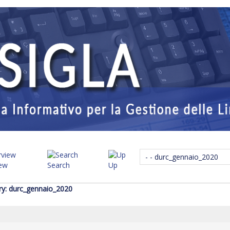
iew
Search
Up
ry: durc_gennaio_2020