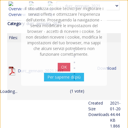
Il sito utilizza cookie tecnici per migliorare i
servizi offerti e ottimizzare l'esperienza
Overview
Search
Up
dell'utente. Proseguendo la navigazione -
Category: durc_gennaio_2021
senza modificare le impostazioni del
browser - accetti di ricevere i cookie. Se
non desideri ricevere i cookie, modifica le
Files:
impostazioni del tuo browser, ma sappi
che alcuni servizi potrebbero non
funzionare correttamente.
OK
Download
Durc_gennaio_2021
HOT
Per saperne di più
(1 vote)
Loading...
Created
2021-
Size
01-20
Downloads
44.44
KB
1.866