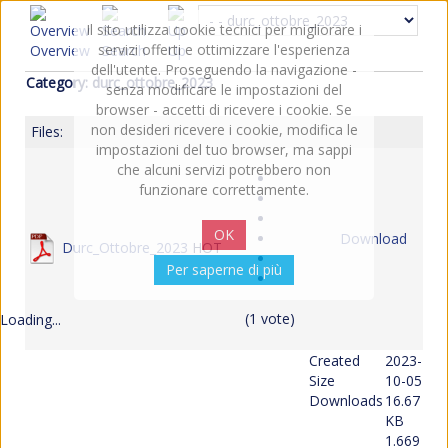
Il sito utilizza cookie tecnici per migliorare i
servizi offerti e ottimizzare l'esperienza
Overview
Search
Up
dell'utente. Proseguendo la navigazione -
Category: durc_ottobre_2023
senza modificare le impostazioni del
browser - accetti di ricevere i cookie. Se
non desideri ricevere i cookie, modifica le
Files:
impostazioni del tuo browser, ma sappi
che alcuni servizi potrebbero non
funzionare correttamente.
OK
Download
Durc_Ottobre_2023
HOT
Per saperne di più
(1 vote)
Loading...
Created
2023-
Size
10-05
Downloads
16.67
KB
1.669