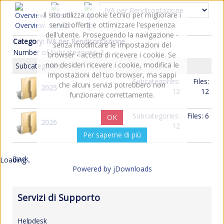
Il sito utilizza cookie tecnici per migliorare i
servizi offerti e ottimizzare l'esperienza
Overview
Search
Up
dell'utente. Proseguendo la navigazione -
Category: IVA per Rendicontazione
senza modificare le impostazioni del
Number of Subcategories: 2
browser - accetti di ricevere i cookie. Se
non desideri ricevere i cookie, modifica le
Subcategories:
impostazioni del tuo browser, ma sappi
Subcategories:
Files:
che alcuni servizi potrebbero non
2025
12
12
funzionare correttamente.
Subcategories:
Files: 6
OK
2026
12
Per saperne di più
Back
Loading...
Powered by jDownloads
Servizi di Supporto
Helpdesk